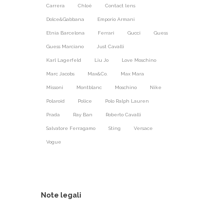
Carrera
Chloé
Contact lens
Dolce&Gabbana
Emporio Armani
Etnia Barcelona
Ferrari
Gucci
Guess
Guess Marciano
Just Cavalli
Karl Lagerfeld
Liu Jo
Love Moschino
Marc Jacobs
Max&Co.
Max Mara
Missoni
Montblanc
Moschino
Nike
Polaroid
Police
Polo Ralph Lauren
Prada
Ray Ban
Roberto Cavalli
Salvatore Ferragamo
Sting
Versace
Vogue
Note legali