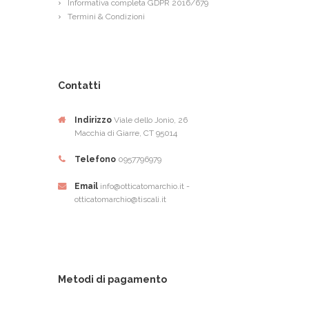
Informativa completa GDPR 2016/679
Termini & Condizioni
Contatti
Indirizzo
Viale dello Jonio, 26
Macchia di Giarre, CT 95014
Telefono
0957796979
Email
info@otticatomarchio.it -
otticatomarchio@tiscali.it
Metodi di pagamento