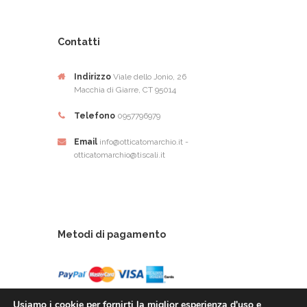
Contatti
Indirizzo
Viale dello Jonio, 26
Macchia di Giarre, CT 95014
Telefono
0957796979
Email
info@otticatomarchio.it -
otticatomarchio@tiscali.it
Metodi di pagamento
Usiamo i cookie per fornirti la miglior esperienza d'uso e