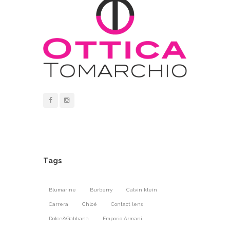
Tags
Blumarine
Burberry
Calvin klein
Carrera
Chloé
Contact lens
Dolce&Gabbana
Emporio Armani