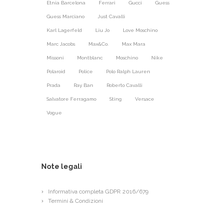
Etnia Barcelona
Ferrari
Gucci
Guess
Guess Marciano
Just Cavalli
Karl Lagerfeld
Liu Jo
Love Moschino
Marc Jacobs
Max&Co.
Max Mara
Missoni
Montblanc
Moschino
Nike
Polaroid
Police
Polo Ralph Lauren
Prada
Ray Ban
Roberto Cavalli
Salvatore Ferragamo
Sting
Versace
Vogue
Note legali
Informativa completa GDPR 2016/679
Termini & Condizioni