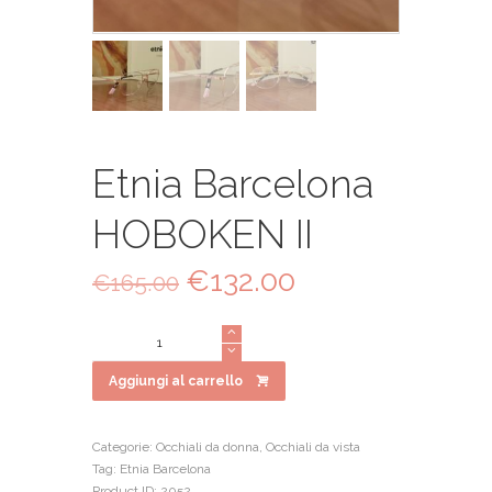
Etnia Barcelona
HOBOKEN II
Il
€
132.00
Il
€
165.00
prezzo
prezzo
originale
attuale
Etnia
era:
è:
Barcelona
€165.00.
€132.00.
HOBOKEN
Aggiungi al carrello
II
quantità
Categorie:
Occhiali da donna
,
Occhiali da vista
Tag:
Etnia Barcelona
Product ID:
2052