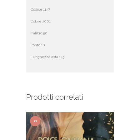
Codice 1137
Colore 3001
Calibro 56
Ponte 18
Lunghezza asta 145
Prodotti correlati
IN
OFFER
TA!