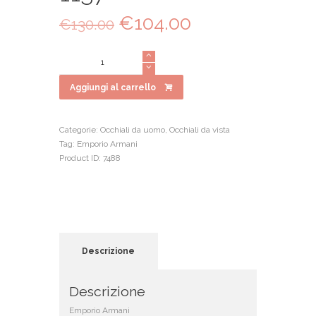
Il
€
104.00
Il
€
130.00
prezzo
prezzo
originale
attuale
Emporio
era:
è:
Armani
€130.00.
€104.00.
1137
Aggiungi al carrello
quantità
Categorie:
Occhiali da uomo
,
Occhiali da vista
Tag:
Emporio Armani
Product ID:
7488
Descrizione
Descrizione
Emporio Armani