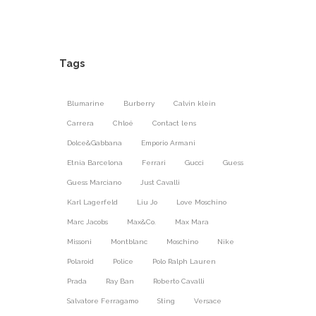
Tags
Blumarine
Burberry
Calvin klein
Carrera
Chloé
Contact lens
Dolce&Gabbana
Emporio Armani
Etnia Barcelona
Ferrari
Gucci
Guess
Guess Marciano
Just Cavalli
Karl Lagerfeld
Liu Jo
Love Moschino
Marc Jacobs
Max&Co.
Max Mara
Missoni
Montblanc
Moschino
Nike
Polaroid
Police
Polo Ralph Lauren
Prada
Ray Ban
Roberto Cavalli
Salvatore Ferragamo
Sting
Versace