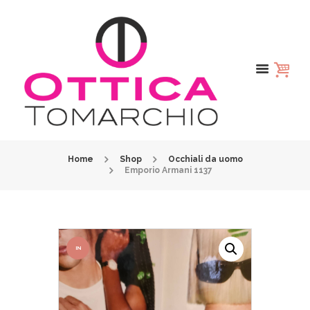
Home
Shop
Occhiali da uomo
Emporio Armani 1137
IN
OFFER
TA!