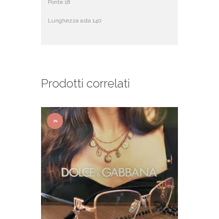
Ponte 18
Lunghezza asta 140
Prodotti correlati
IN
OFFER
TA!