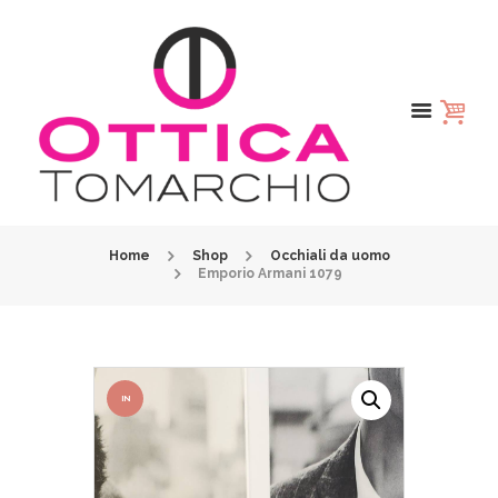
Home
Shop
Occhiali da uomo
Emporio Armani 1079
IN
OFFER
TA!