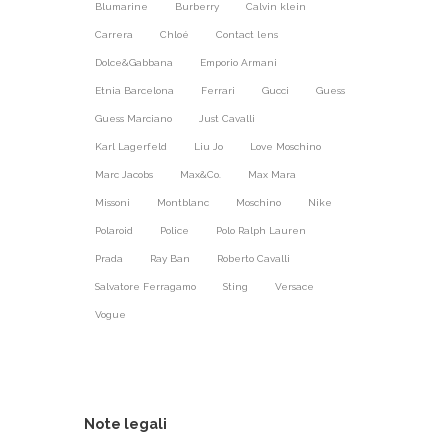
Blumarine
Burberry
Calvin klein
Carrera
Chloé
Contact lens
Dolce&Gabbana
Emporio Armani
Etnia Barcelona
Ferrari
Gucci
Guess
Guess Marciano
Just Cavalli
Karl Lagerfeld
Liu Jo
Love Moschino
Marc Jacobs
Max&Co.
Max Mara
Missoni
Montblanc
Moschino
Nike
Polaroid
Police
Polo Ralph Lauren
Prada
Ray Ban
Roberto Cavalli
Salvatore Ferragamo
Sting
Versace
Vogue
Note legali