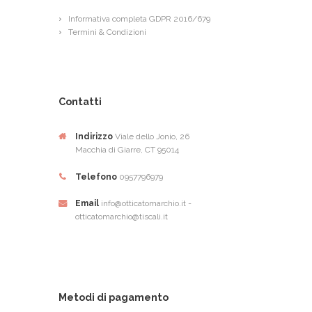
Informativa completa GDPR 2016/679
Termini & Condizioni
Contatti
Indirizzo
Viale dello Jonio, 26
Macchia di Giarre, CT 95014
Telefono
0957796979
Email
info@otticatomarchio.it -
otticatomarchio@tiscali.it
Metodi di pagamento