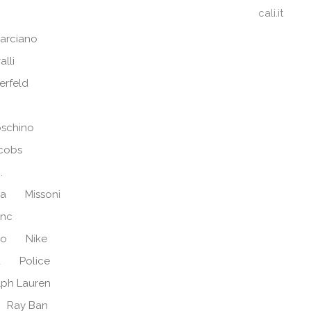
cali.it
arciano
alli
erfeld
schino
cobs
.
ra
Missoni
anc
no
Nike
d
Police
lph Lauren
Ray Ban