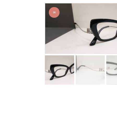
IN
OFFER
TA!