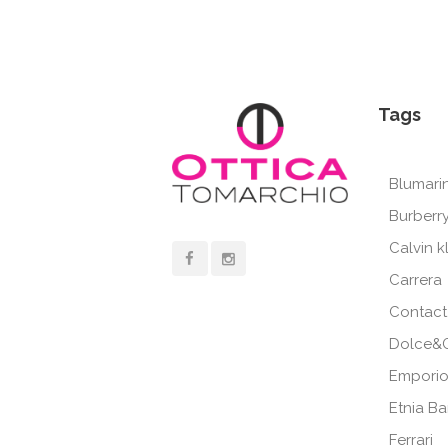
Tags
Blumari
Burberr
Calvin k
Carrera
Contact
Dolce&
Emporio
Etnia B
Ferrari