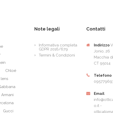
Note legali
Contatti
Indirizzo
V
Informativa completa
ne
GDPR 2016/679
Jonio, 26
y
Termini & Condizioni
Macchia di
lein
CT 95014
Chloé
Telefono
 lens
09577969
Gabbana
Email
 Armani
info@ottic
arcelona
o.it -
Gucci
otticatoma