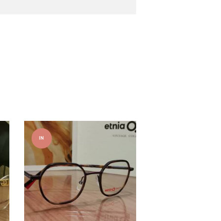
IN
OFFER
TA!