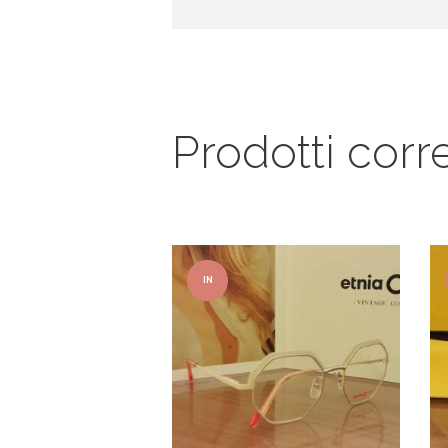
Prodotti corre
IN
OFFER
TA!