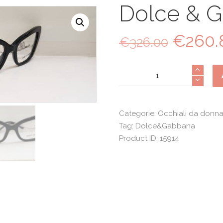
Dolce & 
€
260.
Il
€
326.00
prezzo
origina
Dolce
era:
&
€326.0
Gabbana
3391
Categorie:
Occhiali da donn
quantità
Tag:
Dolce&Gabbana
Product ID:
15914