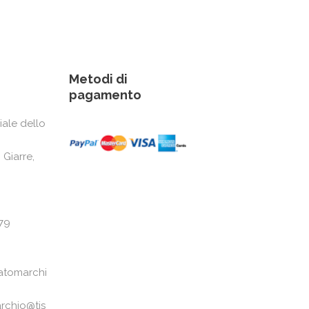
Metodi di
pagamento
iale dello
 Giarre,
79
atomarchi
rchio@tis