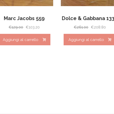
Marc Jacobs 559
Dolce & Gabbana 13
Il
Il
Il
Il
€
129.00
€
103.20
€
261.00
€
208.80
prezzo
prezzo
prezzo
pre
originale
attuale
originale
attu
Aggiungi al carrello
Aggiungi al carrello
era:
è:
era:
è:
€129.00.
€103.20.
€261.00.
€208