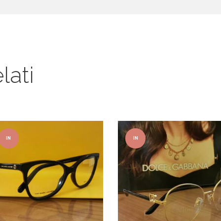
lati
IN
IN
OFFER
OFFER
TA!
TA!