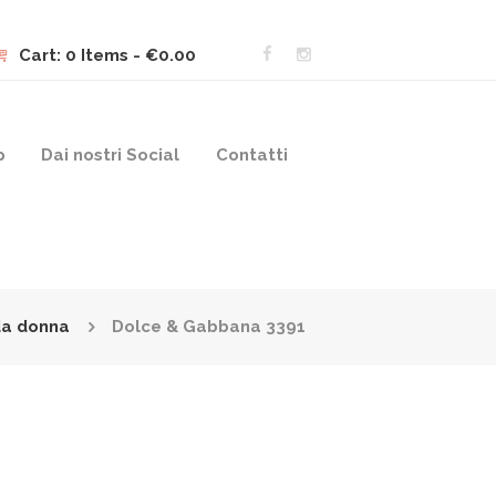
Cart:
0 Items
-
€0.00
p
Dai nostri Social
Contatti
da donna
Dolce & Gabbana 3391