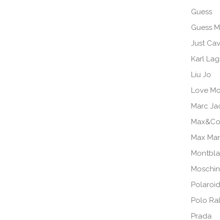
Guess
Guess M
Just Cav
Karl Lag
Liu Jo
Love Mo
Marc Ja
Max&Co
Max Ma
Montbl
Moschi
Polaroi
Polo Ra
Prada