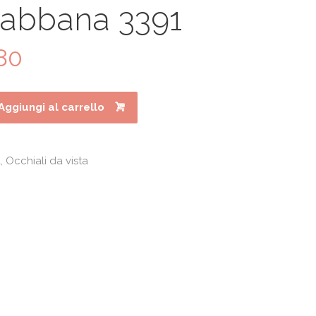
Gabbana 3391
80
Il
prezzo
le
attuale
è:
Aggiungi al carrello
0.
€260.80.
a
,
Occhiali da vista