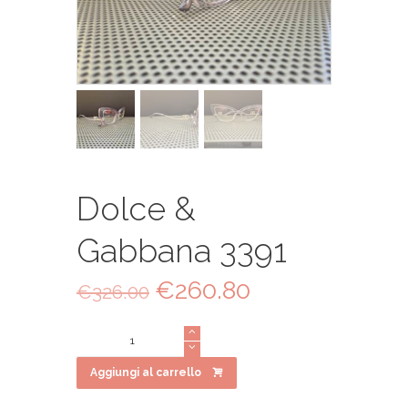
Dolce &
Gabbana 3391
Il
€
260.80
Il
€
326.00
prezzo
prezzo
originale
attuale
Dolce
era:
è:
&
€326.00.
€260.80.
Gabbana
Aggiungi al carrello
3391
quantità