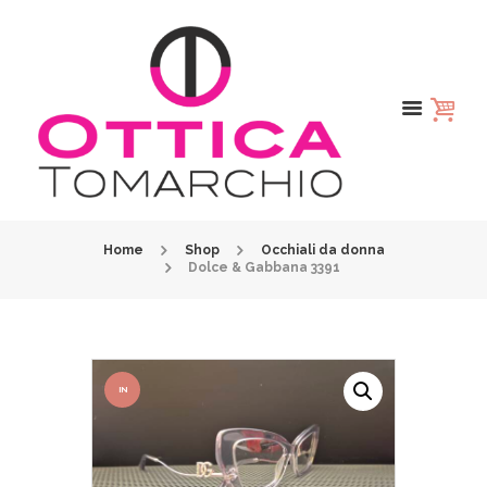
Home
Shop
Occhiali da donna
Dolce & Gabbana 3391
IN
OFFER
TA!