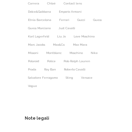
Carrera
Chloé
Contact lens
Dolce&Gabbana
Emporio Armani
Etnia Barcelona
Ferrari
Gucci
Guess
Guess Marciano
Just Cavalli
Karl Lagerfeld
Liu Jo
Love Moschino
Marc Jacobs
Max&Co.
Max Mara
Missoni
Montblanc
Moschino
Nike
Polaroid
Police
Polo Ralph Lauren
Prada
Ray Ban
Roberto Cavalli
Salvatore Ferragamo
Sting
Versace
Vogue
Note legali