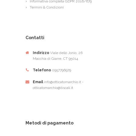
Informativa completa GDPR 2016/679
Termini & Condizioni
Contatti
Indirizzo
Viale dello Jonio, 26
Macchia di Giarre, CT 95014
Telefono
0957796979
Email
info@otticatomarchio.it -
otticatomarchio@tiscali.it
Metodi di pagamento