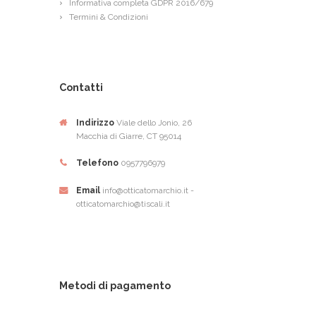
Informativa completa GDPR 2016/679
Termini & Condizioni
Contatti
Indirizzo
Viale dello Jonio, 26
Macchia di Giarre, CT 95014
Telefono
0957796979
Email
info@otticatomarchio.it -
otticatomarchio@tiscali.it
Metodi di pagamento