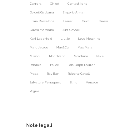
Carrera
Chloé
Contact lens
Dolce&Gabbana
Emporio Armani
Etnia Barcelona
Ferrari
Gucci
Guess
Guess Marciano
Just Cavalli
Karl Lagerfeld
Liu Jo
Love Moschino
Marc Jacobs
Max&Co.
Max Mara
Missoni
Montblanc
Moschino
Nike
Polaroid
Police
Polo Ralph Lauren
Prada
Ray Ban
Roberto Cavalli
Salvatore Ferragamo
Sting
Versace
Vogue
Note legali