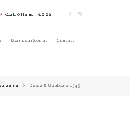
Cart:
0 Items
-
€0.00
p
Dai nostri Social
Contatti
 da uomo
Dolce & Gabbana 1345