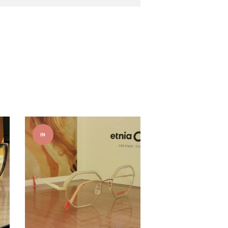
IN
OFFER
TA!