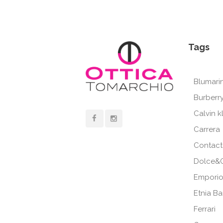
Tags
Blumari
Burberr
Calvin k
Carrera
Contact
Dolce&
Emporio
Etnia B
Ferrari