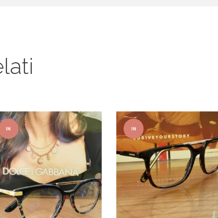
lati
IN
IN
OFFER
OFFER
TA!
TA!