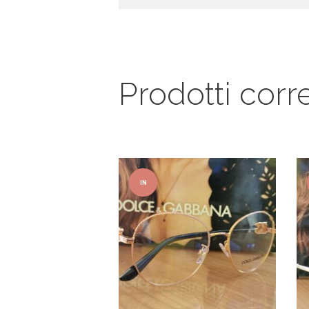
Prodotti corre
IN
OFFER
TA!