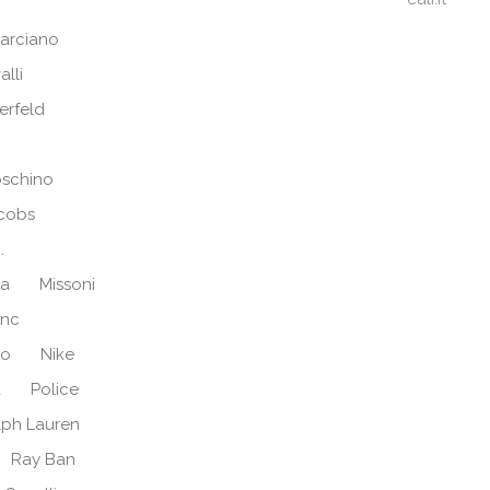
arciano
alli
erfeld
schino
cobs
.
ra
Missoni
anc
no
Nike
d
Police
lph Lauren
Ray Ban