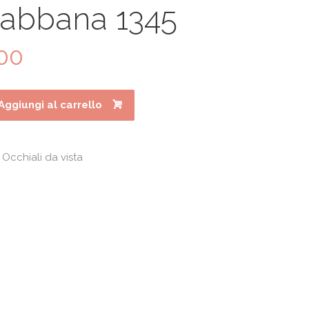
Gabbana 1345
00
Il
prezzo
le
attuale
è:
Aggiungi al carrello
0.
€200.00.
,
Occhiali da vista