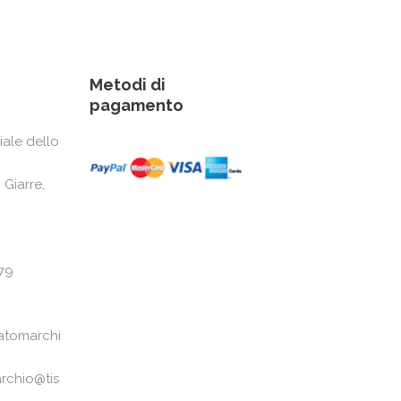
Metodi di
pagamento
iale dello
 Giarre,
79
atomarchi
rchio@tis