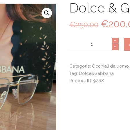
Dolce & 
€
200.
Il
€
250.00
prezzo
origina
Dolce
era:
&
€250.0
Gabbana
1345
Categorie:
Occhiali da uomo
quantità
Tag:
Dolce&Gabbana
Product ID:
9268