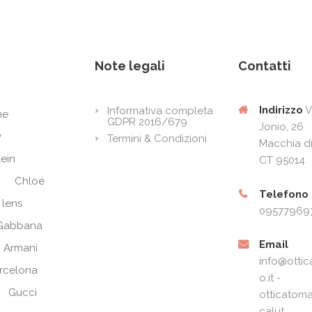
Note legali
Contatti
Indirizzo
V
Informativa completa
ne
GDPR 2016/679
Jonio, 26
y
Termini & Condizioni
Macchia di
lein
CT 95014
Chloé
Telefono
 lens
09577969
Gabbana
Email
 Armani
info@ottic
arcelona
o.it -
Gucci
otticatoma
cali.it