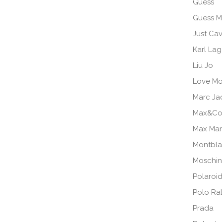
Guess
Guess M
Just Cav
Karl Lag
Liu Jo
Love Mo
Marc Ja
Max&Co
Max Ma
Montbl
Moschi
Polaroi
Polo Ra
Prada