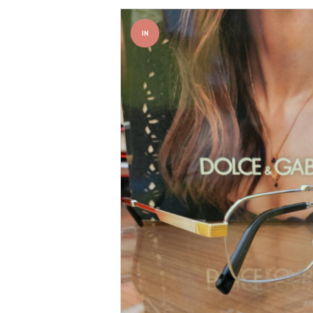
IN
OFFER
TA!