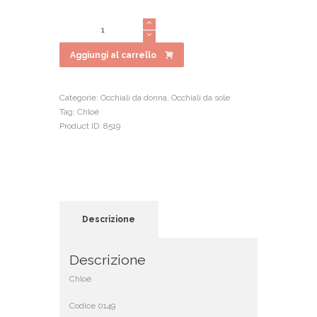
prezzo
prezzo
originale
attuale
Chloé
era:
è:
0149
€330.00.
€264.00.
quantità
Aggiungi al carrello
Categorie:
Occhiali da donna
,
Occhiali da sole
Tag:
Chloé
Product ID:
8519
Descrizione
Descrizione
Chloé
Codice 0149