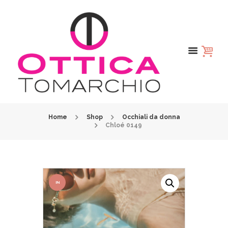
Home
Shop
Occhiali da donna
Chloé 0149
IN
OFFER
TA!