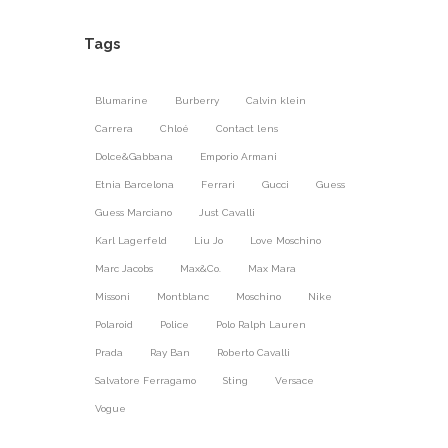
Tags
Blumarine
Burberry
Calvin klein
Carrera
Chloé
Contact lens
Dolce&Gabbana
Emporio Armani
Etnia Barcelona
Ferrari
Gucci
Guess
Guess Marciano
Just Cavalli
Karl Lagerfeld
Liu Jo
Love Moschino
Marc Jacobs
Max&Co.
Max Mara
Missoni
Montblanc
Moschino
Nike
Polaroid
Police
Polo Ralph Lauren
Prada
Ray Ban
Roberto Cavalli
Salvatore Ferragamo
Sting
Versace
Vogue