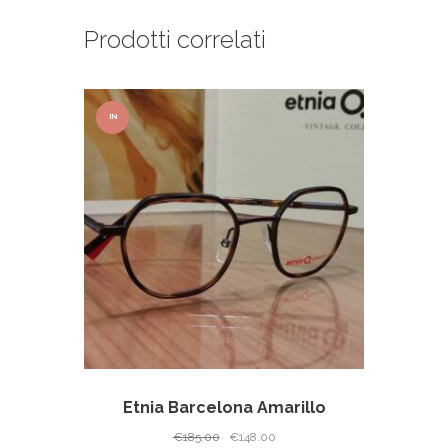
Prodotti correlati
IN
OFFER
TA!
Etnia Barcelona Amarillo
Il
Il
€
185.00
€
148.00