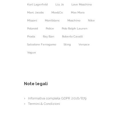
Karl Lagerfeld
Liu Jo
Love Moschino
Marc Jacobs
Max&Co.
Max Mara
Missoni
Montblanc
Moschino
Nike
Polaroid
Police
Polo Ralph Lauren
Prada
Ray Ban
Roberto Cavalli
Salvatore Ferragamo
Sting
Versace
Vogue
Note legali
Informativa completa GDPR 2016/679
Termini & Condizioni