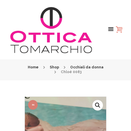
Home
Shop
Occhiali da donna
Chloé 0083
IN
OFFER
TA!