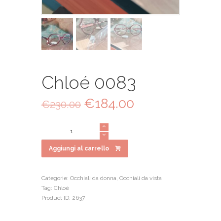
Chloé 0083
Il
€
184.00
Il
€
230.00
prezzo
prezzo
originale
attuale
Chloé
era:
è:
0083
€230.00.
€184.00.
quantità
Aggiungi al carrello
Categorie:
Occhiali da donna
,
Occhiali da vista
Tag:
Chloé
Product ID:
2637