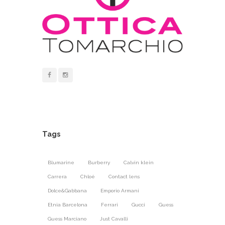
Tags
Blumarine
Burberry
Calvin klein
Carrera
Chloé
Contact lens
Dolce&Gabbana
Emporio Armani
Etnia Barcelona
Ferrari
Gucci
Guess
Guess Marciano
Just Cavalli