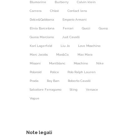
Blumarine
Burberry
Calvin klein
Carrera
Chloé
Contact lens
Dolce&Gabbana
Emporio Armani
Etnia Barcelona
Ferrari
Gucci
Guess
Guess Marciano
Just Cavalli
Karl Lagerfeld
Liu Jo
Love Moschino
Marc Jacobs
Max&Co.
Max Mara
Missoni
Montblanc
Moschino
Nike
Polaroid
Police
Polo Ralph Lauren
Prada
Ray Ban
Roberto Cavalli
Salvatore Ferragamo
Sting
Versace
Vogue
Note legali