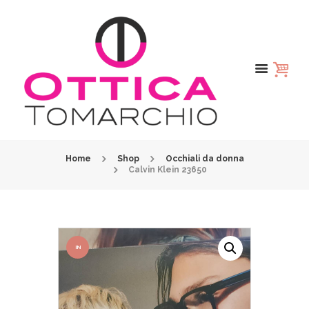
Home
Shop
Occhiali da donna
Calvin Klein 23650
IN
OFFER
TA!