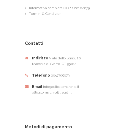
Informativa completa GDPR 2016/679
Termini & Condizioni
Contatti
Indirizzo
Viale dello Jonio, 26
Macchia di Giarre, CT 95014
Telefono
0957796979
Email
info@otticatomarchio.it -
otticatomarchio@tiscali.it
Metodi di pagamento