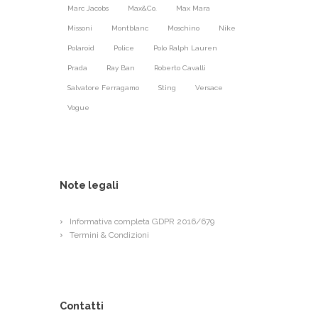
Marc Jacobs
Max&Co.
Max Mara
Missoni
Montblanc
Moschino
Nike
Polaroid
Police
Polo Ralph Lauren
Prada
Ray Ban
Roberto Cavalli
Salvatore Ferragamo
Sting
Versace
Vogue
Note legali
Informativa completa GDPR 2016/679
Termini & Condizioni
Contatti