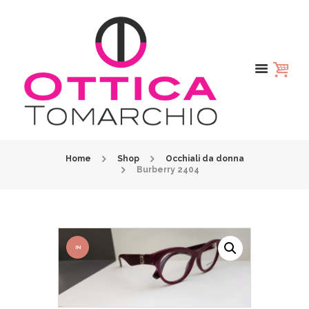
Home
Shop
Occhiali da donna
Burberry 2404
IN
OFFER
TA!