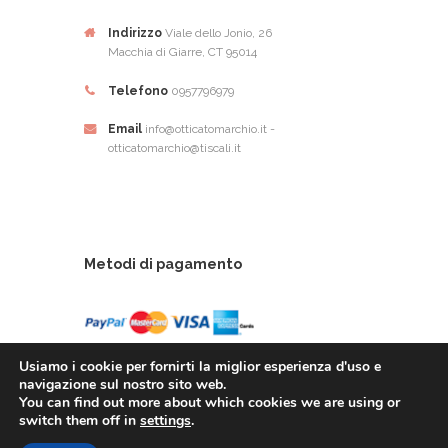
Indirizzo
Viale dello Jonio, 26
Macchia di Giarre, CT 95014
Telefono
0957796979
Email
info@otticatomarchio.it -
otticatomarchio@tiscali.it
Metodi di pagamento
Usiamo i cookie per fornirti la miglior esperienza d'uso e
navigazione sul nostro sito web.
You can find out more about which cookies we are using or
Ottica Tomarchio di Tomachio Rosario Alfio - Via
switch them off in
settings
.
Dello Ionio, 26 - 95014 Giarre (CT) - P.Iva: