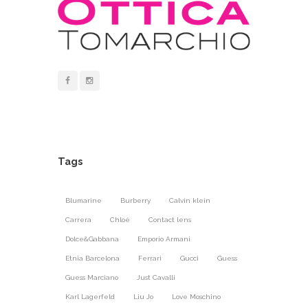
Tags
Blumarine
Burberry
Calvin klein
Carrera
Chloé
Contact lens
Dolce&Gabbana
Emporio Armani
Etnia Barcelona
Ferrari
Gucci
Guess
Guess Marciano
Just Cavalli
Karl Lagerfeld
Liu Jo
Love Moschino