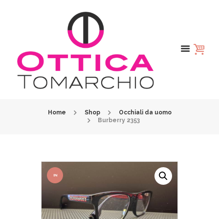
Home
Shop
Occhiali da uomo
Burberry 2353
IN
OFFER
TA!