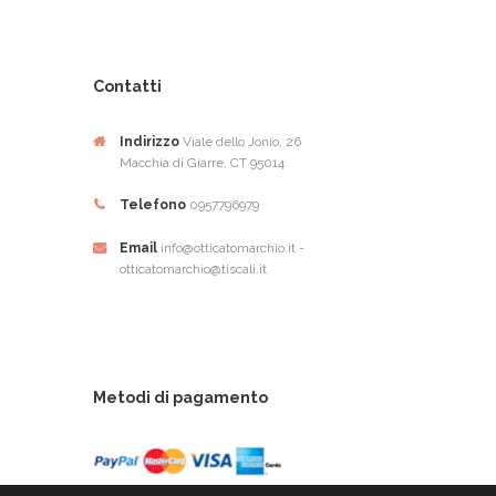
Contatti
Indirizzo
Viale dello Jonio, 26
Macchia di Giarre, CT 95014
Telefono
0957796979
Email
info@otticatomarchio.it -
otticatomarchio@tiscali.it
Metodi di pagamento