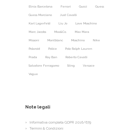
Etnia Barcelona
Ferrari
Gucci
Guess
Guess Marciano
Just Cavalli
Karl Lagerfeld
Liu Jo
Love Moschino
Marc Jacobs
Max&Co.
Max Mara
Missoni
Montblanc
Moschino
Nike
Polaroid
Police
Polo Ralph Lauren
Prada
Ray Ban
Roberto Cavalli
Salvatore Ferragamo
Sting
Versace
Vogue
Note legali
Informativa completa GDPR 2016/679
Termini & Condizioni