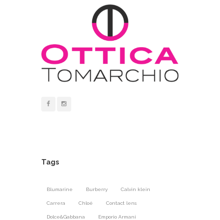
Tags
Blumarine
Burberry
Calvin klein
Carrera
Chloé
Contact lens
Dolce&Gabbana
Emporio Armani