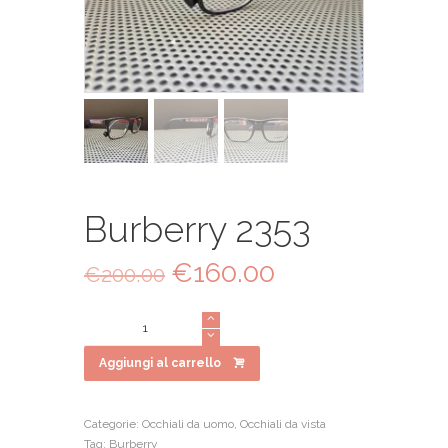
Burberry 2353
Il
€
160.00
Il
€
200.00
prezzo
prezzo
originale
attuale
Burberry
era:
è:
2353
€200.00.
€160.00.
quantità
Aggiungi al carrello
Categorie:
Occhiali da uomo
,
Occhiali da vista
Tag:
Burberry