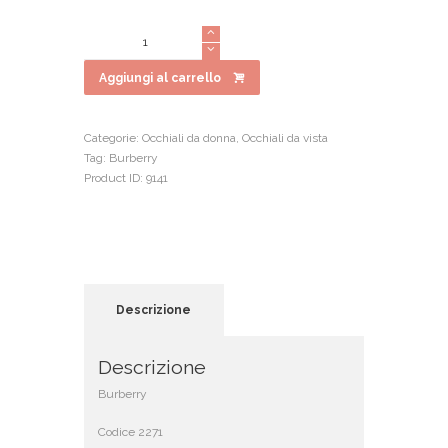
prezzo
prezzo
originale
attuale
Burberry
era:
è:
2271
€190.00.
€152.00.
quantità
Aggiungi al carrello
Categorie:
Occhiali da donna
,
Occhiali da vista
Tag:
Burberry
Product ID:
9141
Descrizione
Descrizione
Burberry
Codice 2271