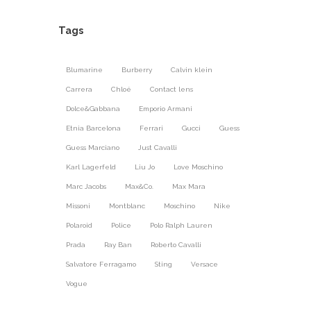
Tags
Blumarine
Burberry
Calvin klein
Carrera
Chloé
Contact lens
Dolce&Gabbana
Emporio Armani
Etnia Barcelona
Ferrari
Gucci
Guess
Guess Marciano
Just Cavalli
Karl Lagerfeld
Liu Jo
Love Moschino
Marc Jacobs
Max&Co.
Max Mara
Missoni
Montblanc
Moschino
Nike
Polaroid
Police
Polo Ralph Lauren
Prada
Ray Ban
Roberto Cavalli
Salvatore Ferragamo
Sting
Versace
Vogue