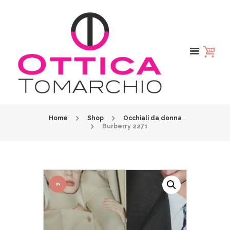
Home
Shop
Occhiali da donna
Burberry 2271
IN
OFFER
TA!