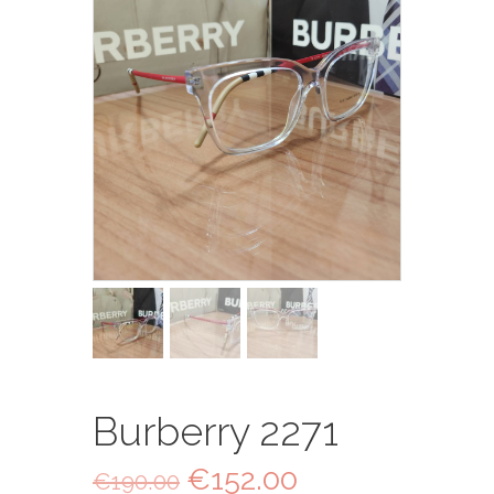
Burberry 2271
Il
€
152.00
Il
€
190.00