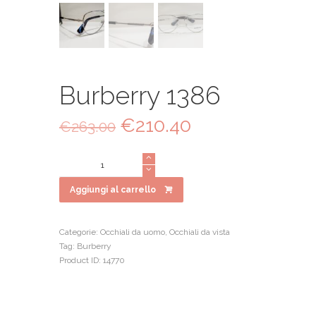
Burberry 1386
Il
€
210.40
Il
€
263.00
prezzo
prezzo
originale
attuale
Burberry
era:
è:
1386
€263.00.
€210.40.
quantità
Aggiungi al carrello
Categorie:
Occhiali da uomo
,
Occhiali da vista
Tag:
Burberry
Product ID:
14770