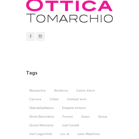
Tags
Blumarine
Burberry
Calvin klein
Carrera
Chloé
Contact lens
Dolce&Gabbana
Emporio Armani
Etnia Barcelona
Ferrari
Gucci
Guess
Guess Marciano
Just Cavalli
Karl Lagerfeld
Liu Jo
Love Moschino