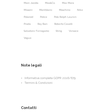
Marc Jacobs
Max&Co.
Max Mara
Missoni
Montblanc
Moschino
Nike
Polaroid
Police
Polo Ralph Lauren
Prada
Ray Ban
Roberto Cavalli
Salvatore Ferragamo
Sting
Versace
Vogue
Note legali
Informativa completa GDPR 2016/679
Termini & Condizioni
Contatti