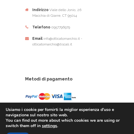
Indirizzo
Viale dello Jonio, 26
Macchia di Giarre, CT 95014
Telefono
0957796979
Email
info@otticatomarchio.it -
otticatomarchio@tiscali.it
Metodi di pagamento
Usiamo i cookie per fornirti la miglior esperienza d'uso e
navigazione sul nostro sito web.
You can find out more about which cookies we are using or
Ottica Tomarchio di Tomachio Rosario Alfio - Via
switch them off in
settings
.
Dello Ionio, 26 - 95014 Giarre (CT) - P.Iva: