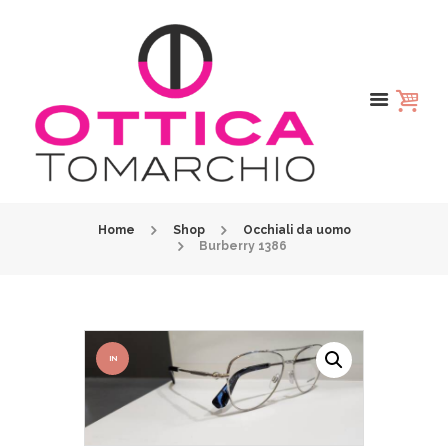
Home
Shop
Occhiali da uomo
Burberry 1386
IN
OFFER
TA!