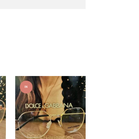
IN
OFFER
TA!