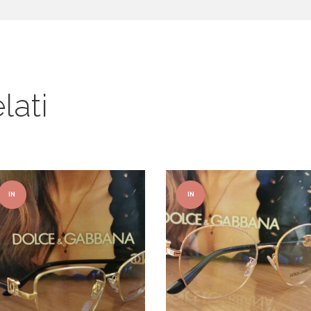
lati
IN
IN
OFFER
OFFER
TA!
TA!