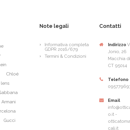
Note legali
Contatti
Indirizzo
V
Informativa completa
ne
GDPR 2016/679
Jonio, 26
y
Termini & Condizioni
Macchia di
lein
CT 95014
Chloé
Telefono
 lens
09577969
Gabbana
Email
 Armani
info@ottic
arcelona
o.it -
Gucci
otticatoma
cali.it