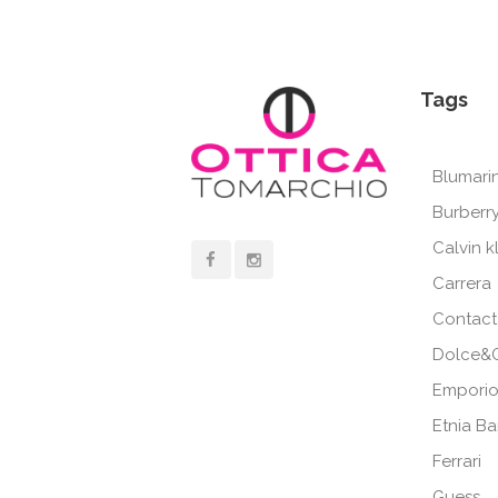
Tags
Blumari
Burberr
Calvin k
Carrera
Contact
Dolce&
Emporio
Etnia B
Ferrari
Guess