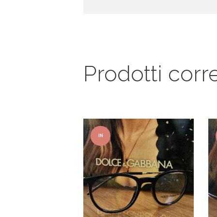
Prodotti corre
IN
OFFER
TA!