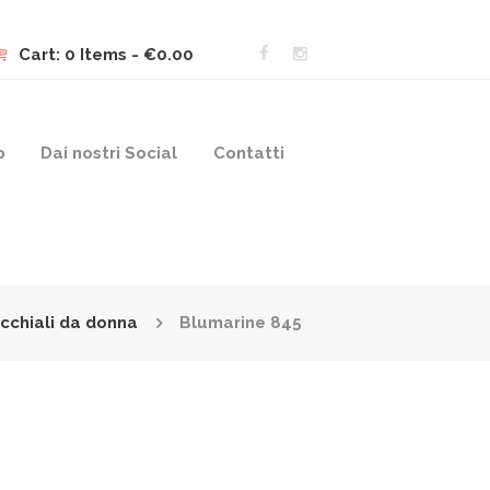
Cart:
0 Items
-
€0.00
p
Dai nostri Social
Contatti
cchiali da donna
Blumarine 845