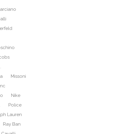
arciano
alli
erfeld
schino
cobs
.
ra
Missoni
anc
no
Nike
d
Police
lph Lauren
Ray Ban
 Cavalli