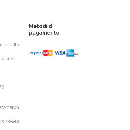
Metodi di
pagamento
iale dello
 Giarre,
79
atomarchi
rchio@tis