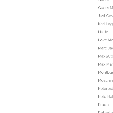
Guess M
Just Cav
Karl Lag
Liu Jo
Love Mo
Marc Ja
Max&Co
Max Ma
Montbl
Moschi
Polaroi
Polo Ra
Prada
Roberto