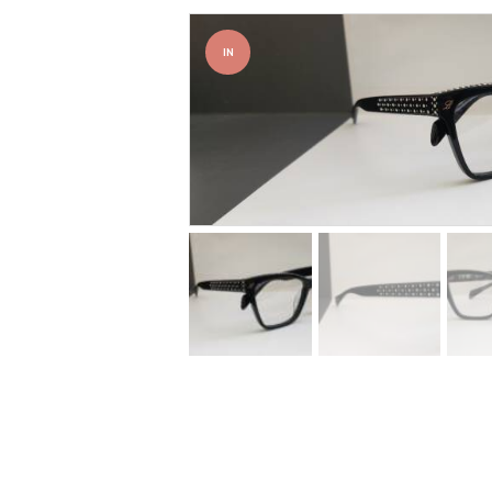
IN
OFFER
TA!