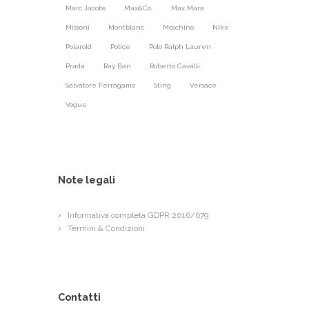
Marc Jacobs
Max&Co.
Max Mara
Missoni
Montblanc
Moschino
Nike
Polaroid
Police
Polo Ralph Lauren
Prada
Ray Ban
Roberto Cavalli
Salvatore Ferragamo
Sting
Versace
Vogue
Note legali
Informativa completa GDPR 2016/679
Termini & Condizioni
Contatti