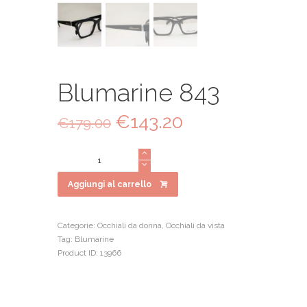
Blumarine 843
Il
€
143.20
Il
€
179.00
prezzo
prezzo
originale
attuale
Blumarine
era:
è:
843
€179.00.
€143.20.
quantità
Aggiungi al carrello
Categorie:
Occhiali da donna
,
Occhiali da vista
Tag:
Blumarine
Product ID:
13966