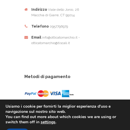
Indirizzo
Viale dello Jonio, 26
Macchia di Giarre, CT 95014
Telefono
0957796979
Email
info@otticatomarchio.it -
otticatomarchio@tiscali.it
Metodi di pagamento
Usiamo i cookie per fornirti la miglior esperienza d'uso e
navigazione sul nostro sito web.
You can find out more about which cookies we are using or
Ottica Tomarchio di Tomachio Rosario Alfio - Via
switch them off in
settings
.
Dello Ionio, 26 - 95014 Giarre (CT) - P.Iva: