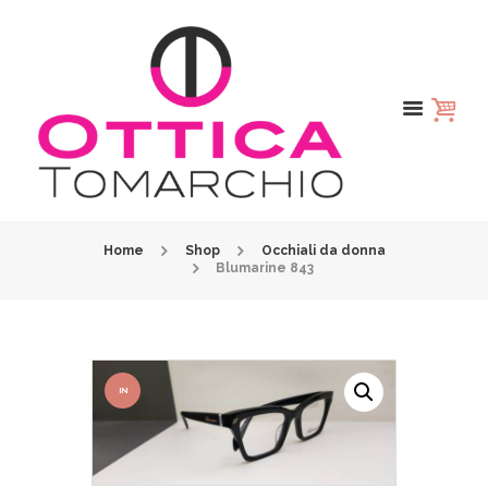
Home
Shop
Occhiali da donna
Blumarine 843
IN
OFFER
TA!