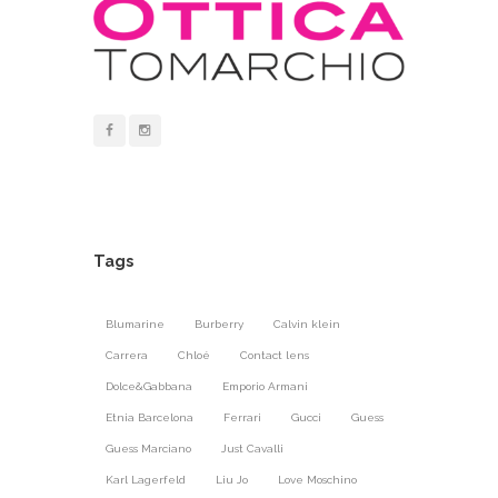
Tags
Blumarine
Burberry
Calvin klein
Carrera
Chloé
Contact lens
Dolce&Gabbana
Emporio Armani
Etnia Barcelona
Ferrari
Gucci
Guess
Guess Marciano
Just Cavalli
Karl Lagerfeld
Liu Jo
Love Moschino