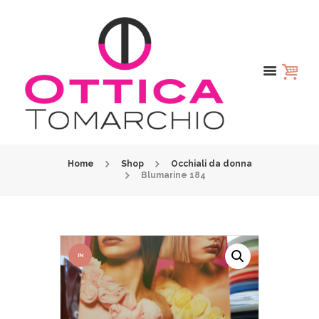
Home
Shop
Occhiali da donna
Blumarine 184
IN
OFFER
TA!