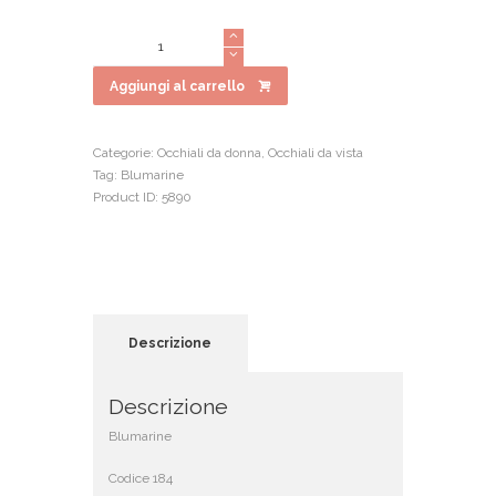
prezzo
prezzo
originale
attuale
Blumarine
era:
è:
184
€189.00.
€151.20.
quantità
Aggiungi al carrello
Categorie:
Occhiali da donna
,
Occhiali da vista
Tag:
Blumarine
Product ID:
5890
Descrizione
Descrizione
Blumarine
Codice 184