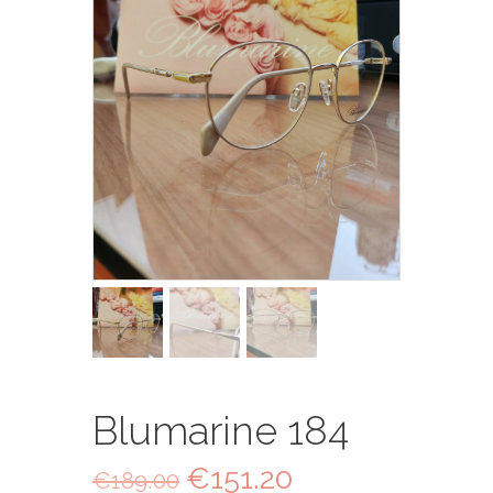
Blumarine 184
Il
€
151.20
Il
€
189.00