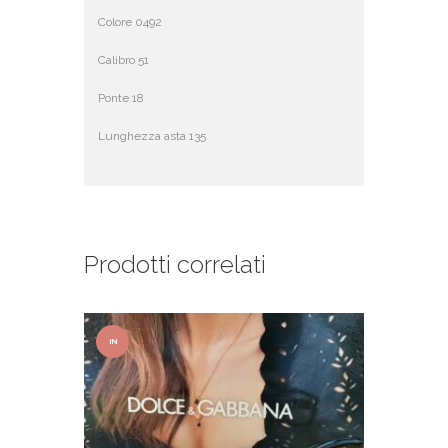
Colore 0492
Calibro 51
Ponte 18
Lunghezza asta 135
Prodotti correlati
IN
OFFER
TA!