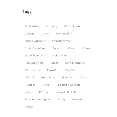
Tags
Blumarine
Burberry
Calvin klein
Carrera
Chloé
Contact lens
Dolce&Gabbana
Emporio Armani
Etnia Barcelona
Ferrari
Gucci
Guess
Guess Marciano
Just Cavalli
Karl Lagerfeld
Liu Jo
Love Moschino
Marc Jacobs
Max&Co.
Max Mara
Missoni
Montblanc
Moschino
Nike
Polaroid
Police
Polo Ralph Lauren
Prada
Ray Ban
Roberto Cavalli
Salvatore Ferragamo
Sting
Versace
Vogue