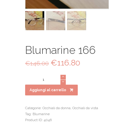
Blumarine 166
Il
€
116.80
Il
€
146.00
prezzo
prezzo
originale
attuale
Blumarine
era:
è:
166
€146.00.
€116.80.
quantità
Aggiungi al carrello
Categorie:
Occhiali da donna
,
Occhiali da vista
Tag:
Blumarine
Product ID:
4046