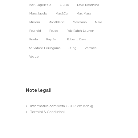
Karl Lagerfeld
Liu Jo
Love Moschino
Marc Jacobs
Max&Co.
Max Mara
Missoni
Montblanc
Moschino
Nike
Polaroid
Police
Polo Ralph Lauren
Prada
Ray Ban
Roberto Cavalli
Salvatore Ferragamo
Sting
Versace
Vogue
Note legali
Informativa completa GDPR 2016/679
Termini & Condizioni