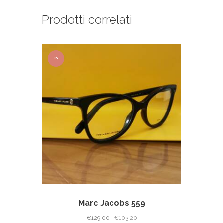
Prodotti correlati
IN
OFFER
TA!
Marc Jacobs 559
Il
Il
€
129.00
€
103.20