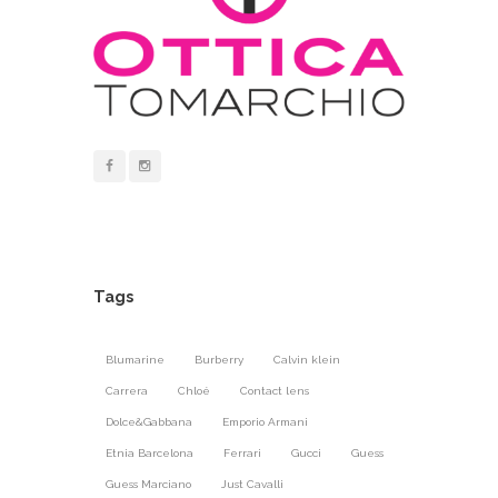
Tags
Blumarine
Burberry
Calvin klein
Carrera
Chloé
Contact lens
Dolce&Gabbana
Emporio Armani
Etnia Barcelona
Ferrari
Gucci
Guess
Guess Marciano
Just Cavalli