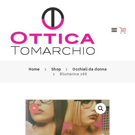
Home
Shop
Occhiali da donna
Blumarine 166
IN
OFFER
TA!